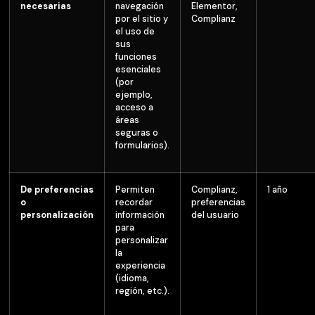
necesarias
navegación
Elementor,
por el sitio y
Complianz
el uso de
sus
funciones
esenciales
(por
ejemplo,
acceso a
áreas
seguras o
formularios).
De preferencias
Permiten
Complianz,
1 año
o
recordar
preferencias
personalización
información
del usuario
para
personalizar
la
experiencia
(idioma,
región, etc.).