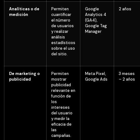
Analíticas o de
Permiten
Google
2 años
medición
cuantificar
Analytics 4
el número
(GA4),
de usuarios
Google Tag
y realizar
Manager
análisis
estadísticos
sobre el uso
del sitio.
De marketing o
Permiten
Meta Pixel,
3 meses
publicidad
mostrar
Google Ads
– 2 años
publicidad
relevante en
función de
los
intereses
del usuario
y medir la
eficacia de
las
campañas.