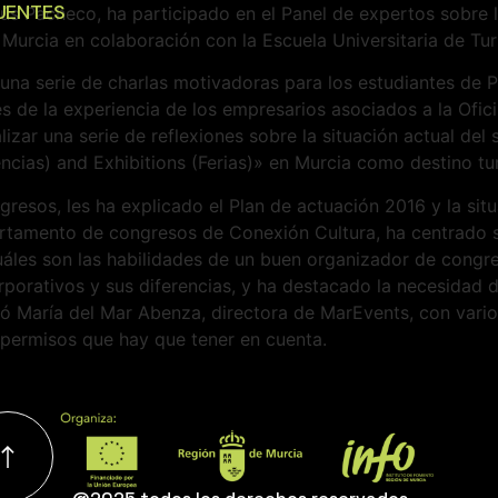
UENTES
sús Pacheco, ha participado en el Panel de expertos sobre
Murcia en colaboración con la Escuela Universitaria de Tu
 una serie de charlas motivadoras para los estudiantes de 
és de la experiencia de los empresarios asociados a la Ofi
alizar una serie de reflexiones sobre la situación actual d
ncias) and Exhibitions (Ferias)» en Murcia como destino tur
resos, les ha explicado el Plan de actuación 2016 y la situa
rtamento de congresos de Conexión Cultura, ha centrado su
cuáles son las habilidades de un buen organizador de cong
rporativos y sus diferencias, y ha destacado la necesidad 
rró María del Mar Abenza, directora de MarEvents, con var
 permisos que hay que tener en cuenta.