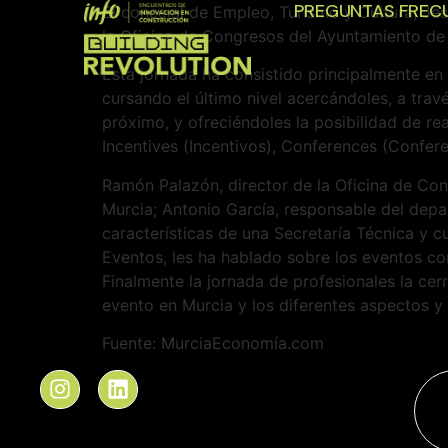
PREGUNTAS FREC
El concejal de Empleo, Turismo y Cultura, Je
la Oficina de Congresos del Ayuntamiento de 
Esta jornada ha consistido principalmente en
cursando el último nivel acercándoles, a trav
próximo, y ofreciéndoles la posibilidad de re
Incentives (Incentivos), Conferences (Confere
Ramón Palazón, director de la Oficina de Cong
Murcia; Antonio García, responsable del depa
características de una Secretaría Técnica y 
Eventos, les ha hablado sobre los eventos co
Finalmente la jornada de profesionales la ce
evento en Murcia y los diferentes aspectos y
Fuente: MurciaEconomía.com