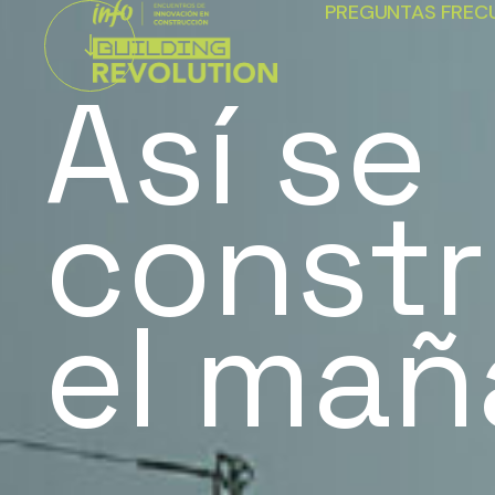
PREGUNTAS FREC
Así se
const
el mañ